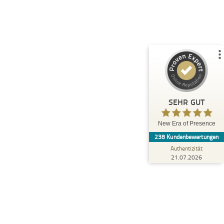
%
100
SEHR GUT
Empfehlungen auf
ProvenExpert.com
5,00
/
4,87
30
208
3
Bewertungen von
Bewertungen auf
anderen Quellen
ProvenExpert.com
Blick aufs ProvenExpert-Profil werfen
SEHR GUT
Anonym
5,00
New Era of Presence
Wir möchten uns herzlich bei Katharina
238
Kundenbewertungen
Naumann und dem gesamten Team von
NEOP Campus für den hervorragend du...
Authentizität
21.07.2026